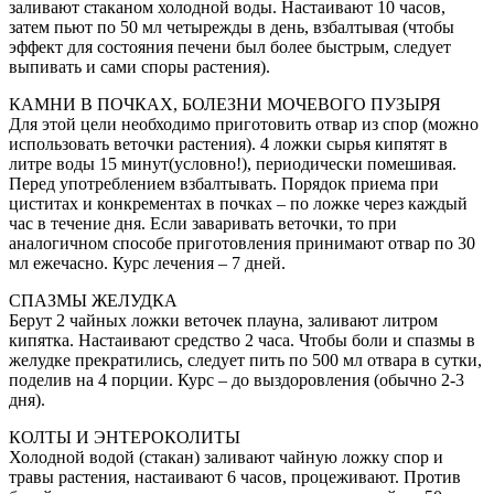
заливают стаканом холодной воды. Настаивают 10 часов,
затем пьют по 50 мл четырежды в день, взбалтывая (чтобы
эффект для состояния печени был более быстрым, следует
выпивать и сами споры растения).
КАМНИ В ПОЧКАХ, БОЛЕЗНИ МОЧЕВОГО ПУЗЫРЯ
Для этой цели необходимо приготовить отвар из спор (можно
использовать веточки растения). 4 ложки сырья кипятят в
литре воды 15 минут(условно!), периодически помешивая.
Перед употреблением взбалтывать. Порядок приема при
циститах и конкрементах в почках – по ложке через каждый
час в течение дня. Если заваривать веточки, то при
аналогичном способе приготовления принимают отвар по 30
мл ежечасно. Курс лечения – 7 дней.
СПАЗМЫ ЖЕЛУДКА
Берут 2 чайных ложки веточек плауна, заливают литром
кипятка. Настаивают средство 2 часа. Чтобы боли и спазмы в
желудке прекратились, следует пить по 500 мл отвара в сутки,
поделив на 4 порции. Курс – до выздоровления (обычно 2-3
дня).
КОЛТЫ И ЭНТЕРОКОЛИТЫ
Холодной водой (стакан) заливают чайную ложку спор и
травы растения, настаивают 6 часов, процеживают. Против