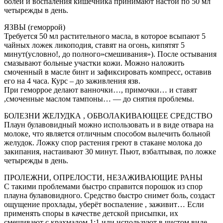
болей и воспаления кишечника принимают настой по 50 мл
четырежды в день.
ЯЗВЫ (геморрой)
Требуется 50 мл растительного масла, в которое всыпают 5
чайных ложек ликоподия, ставят на огонь, кипятят 5
минут(условно!, до полного»смешивания»). После остывания
смазывают больные участки кожи. Можно наложить
смоченный в масле бинт и зафиксировать компресс, оставив
его на 4 часа. Курс – до заживления язв.
При геморрое делают ванночки…, примочки… и ставят
,смоченные маслом тампоны… — до снятия проблемы.
БОЛЕЗНИ ЖЕЛУДКА , ОБВОЛАКИВАЮЩЕЕ СРЕДСТВО
Плаун булавовидный можно использовать и в виде отвара на
молоке, что является отличным способом вылечить больной
желудок. Ложку спор растения греют в стакане молока до
закипания, настаивают 30 минут. Пьют, взбалтывая, по ложке
четырежды в день.
ПРОЛЕЖНИ, ОПРЕЛОСТИ, НЕЗАЖИВАЮЩИЕ РАНЫ
С такими проблемами быстро справится порошок из спор
плауна булавовидного. Средство быстро снимет боль, создаст
ощущение прохлады, уберёт воспаление , заживит… Если
применять споры в качестве детской присыпки, их
смешивают с крахмалом 1:1 или используют в чистом виде.